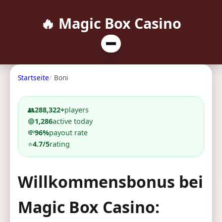
🔥 Magic Box Casino
Startseite
Boni
👥
288,322+
players
🟢
1,286
active today
💸
96%
payout rate
⭐
4.7/5
rating
Willkommensbonus bei
Magic Box Casino: