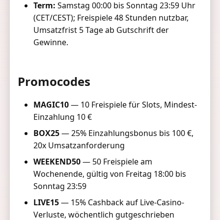
Term:
Samstag 00:00 bis Sonntag 23:59 Uhr
(CET/CEST); Freispiele 48 Stunden nutzbar,
Umsatzfrist 5 Tage ab Gutschrift der
Gewinne.
Promocodes
MAGIC10
— 10 Freispiele für Slots, Mindest-
Einzahlung 10 €
BOX25
— 25% Einzahlungsbonus bis 100 €,
20x Umsatzanforderung
WEEKEND50
— 50 Freispiele am
Wochenende, gültig von Freitag 18:00 bis
Sonntag 23:59
LIVE15
— 15% Cashback auf Live-Casino-
Verluste, wöchentlich gutgeschrieben