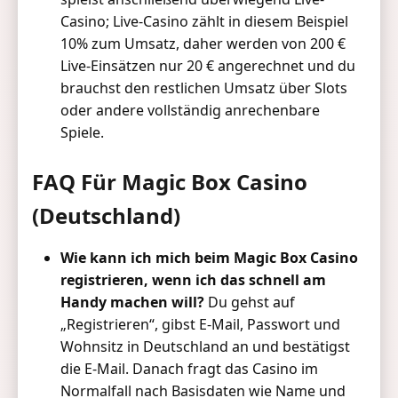
Casino; Live-Casino zählt in diesem Beispiel
10% zum Umsatz, daher werden von 200 €
Live-Einsätzen nur 20 € angerechnet und du
brauchst den restlichen Umsatz über Slots
oder andere vollständig anrechenbare
Spiele.
FAQ Für Magic Box Casino
(Deutschland)
Wie kann ich mich beim Magic Box Casino
registrieren, wenn ich das schnell am
Handy machen will?
Du gehst auf
„Registrieren“, gibst E‑Mail, Passwort und
Wohnsitz in Deutschland an und bestätigst
die E‑Mail. Danach fragt das Casino im
Normalfall nach Basisdaten wie Name und