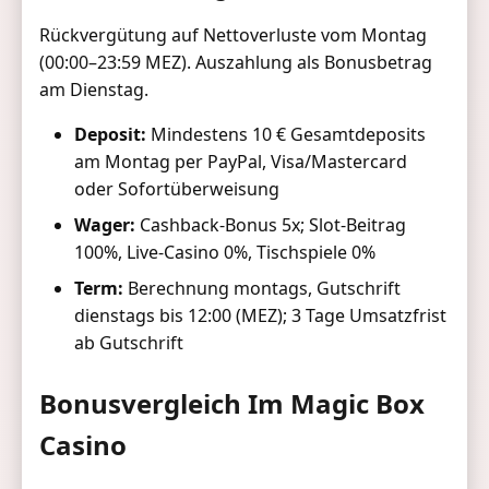
Rückvergütung auf Nettoverluste vom Montag
(00:00–23:59 MEZ). Auszahlung als Bonusbetrag
am Dienstag.
Deposit:
Mindestens 10 € Gesamtdeposits
am Montag per PayPal, Visa/Mastercard
oder Sofortüberweisung
Wager:
Cashback-Bonus 5x; Slot-Beitrag
100%, Live-Casino 0%, Tischspiele 0%
Term:
Berechnung montags, Gutschrift
dienstags bis 12:00 (MEZ); 3 Tage Umsatzfrist
ab Gutschrift
Bonusvergleich Im Magic Box
Casino