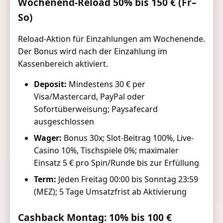
Wochenend-Reload 50% bis 150 € (Fr–
So)
Reload-Aktion für Einzahlungen am Wochenende.
Der Bonus wird nach der Einzahlung im
Kassenbereich aktiviert.
Deposit:
Mindestens 30 € per
Visa/Mastercard, PayPal oder
Sofortüberweisung; Paysafecard
ausgeschlossen
Wager:
Bonus 30x; Slot-Beitrag 100%, Live-
Casino 10%, Tischspiele 0%; maximaler
Einsatz 5 € pro Spin/Runde bis zur Erfüllung
Term:
Jeden Freitag 00:00 bis Sonntag 23:59
(MEZ); 5 Tage Umsatzfrist ab Aktivierung
Cashback Montag: 10% bis 100 €