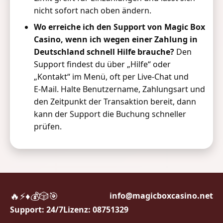
nicht sofort nach oben ändern.
Wo erreiche ich den Support von Magic Box
Casino, wenn ich wegen einer Zahlung in
Deutschland schnell Hilfe brauche?
Den
Support findest du über „Hilfe“ oder
„Kontakt“ im Menü, oft per Live-Chat und
E‑Mail. Halte Benutzername, Zahlungsart und
den Zeitpunkt der Transaktion bereit, dann
kann der Support die Buchung schneller
prüfen.
🔥
⚡
♦️
💰
🎲
🎯
info@magicboxcasino.net
Support: 24/7
Lizenz: 08751329